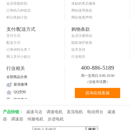
会员等级折扣
体贴的售后服务
订单的几种状态
网站使用条款
积分奖励计划
网站免责声明
商品退货保障
简单的购物流程
支付/配送方式
购物条款
支付方式
会员注册协议
配送方式
隐私保护政策
订单何时出库？
技术支持
网上支付小贴士
行业相关
关于送货和验货
400-886-5189
行业相关
周一至周日 8:00-18:00
全部商品分类
（仅收市话费）
新浪微博
QQ空间
咨询在线客服
官方微信
产品快链：
减速马达
调速电机
直流电机
电动滑台
减速
器
调速器
伺服电机
步进电机