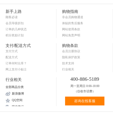
新手上路
购物指南
顾客必读
非会员购物通道
会员等级折扣
体贴的售后服务
订单的几种状态
网站使用条款
积分奖励计划
网站免责声明
商品退货保障
简单的购物流程
支付/配送方式
购物条款
支付方式
会员注册协议
配送方式
隐私保护政策
订单何时出库？
技术支持
网上支付小贴士
行业相关
关于送货和验货
400-886-5189
行业相关
周一至周日 8:00-18:00
全部商品分类
（仅收市话费）
新浪微博
QQ空间
咨询在线客服
官方微信