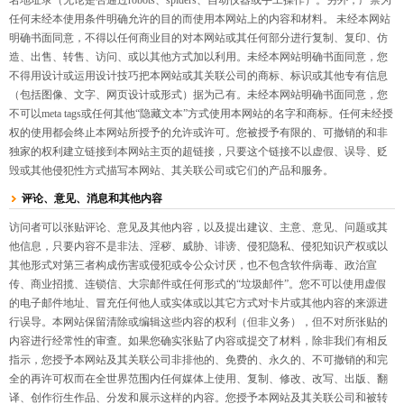
名地址录（无论是否通过robots、spiders、自动仪器或手工操作）。另外，严禁为
任何未经本使用条件明确允许的目的而使用本网站上的内容和材料。 未经本网站
明确书面同意，不得以任何商业目的对本网站或其任何部分进行复制、复印、仿
造、出售、转售、访问、或以其他方式加以利用。未经本网站明确书面同意，您
不得用设计或运用设计技巧把本网站或其关联公司的商标、标识或其他专有信息
（包括图像、文字、网页设计或形式）据为己有。未经本网站明确书面同意，您
不可以meta tags或任何其他“隐藏文本”方式使用本网站的名字和商标。任何未经授
权的使用都会终止本网站所授予的允许或许可。您被授予有限的、可撤销的和非
独家的权利建立链接到本网站主页的超链接，只要这个链接不以虚假、误导、贬
毁或其他侵犯性方式描写本网站、其关联公司或它们的产品和服务。
评论、意见、消息和其他内容
访问者可以张贴评论、意见及其他内容，以及提出建议、主意、意见、问题或其
他信息，只要内容不是非法、淫秽、威胁、诽谤、侵犯隐私、侵犯知识产权或以
其他形式对第三者构成伤害或侵犯或令公众讨厌，也不包含软件病毒、政治宣
传、商业招揽、连锁信、大宗邮件或任何形式的“垃圾邮件”。您不可以使用虚假
的电子邮件地址、冒充任何他人或实体或以其它方式对卡片或其他内容的来源进
行误导。本网站保留清除或编辑这些内容的权利（但非义务），但不对所张贴的
内容进行经常性的审查。如果您确实张贴了内容或提交了材料，除非我们有相反
指示，您授予本网站及其关联公司非排他的、免费的、永久的、不可撤销的和完
全的再许可权而在全世界范围内任何媒体上使用、复制、修改、改写、出版、翻
译、创作衍生作品、分发和展示这样的内容。您授予本网站及其关联公司和被转