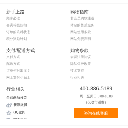
新手上路
购物指南
顾客必读
非会员购物通道
会员等级折扣
体贴的售后服务
订单的几种状态
网站使用条款
积分奖励计划
网站免责声明
商品退货保障
简单的购物流程
支付/配送方式
购物条款
支付方式
会员注册协议
配送方式
隐私保护政策
订单何时出库？
技术支持
网上支付小贴士
行业相关
关于送货和验货
400-886-5189
行业相关
周一至周日 8:00-18:00
全部商品分类
（仅收市话费）
新浪微博
QQ空间
咨询在线客服
官方微信