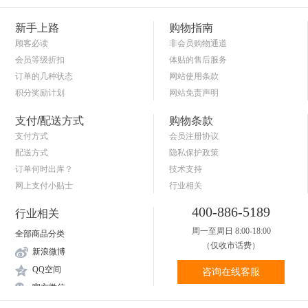
新手上路
购物指南
顾客必读
非会员购物通道
会员等级折扣
体贴的售后服务
订单的几种状态
网站使用条款
积分奖励计划
网站免责声明
商品退货保障
简单的购物流程
支付/配送方式
购物条款
支付方式
会员注册协议
配送方式
隐私保护政策
订单何时出库？
技术支持
网上支付小贴士
行业相关
关于送货和验货
400-886-5189
行业相关
周一至周日 8:00-18:00
全部商品分类
（仅收市话费）
新浪微博
QQ空间
咨询在线客服
官方微信