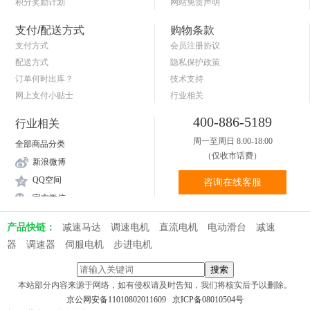
积分奖励计划
网站免责声明
商品退货保障
简单的购物流程
支付/配送方式
购物条款
支付方式
会员注册协议
配送方式
隐私保护政策
订单何时出库？
技术支持
网上支付小贴士
行业相关
关于送货和验货
400-886-5189
行业相关
周一至周日 8:00-18:00
全部商品分类
（仅收市话费）
新浪微博
QQ空间
咨询在线客服
官方微信
产品快链：
减速马达
调速电机
直流电机
电动滑台
减速
器
调速器
伺服电机
步进电机
本站部分内容来源于网络，如有侵权请及时告知，我们将核实后予以删除。
京公网安备11010802011609
京ICP备08010504号