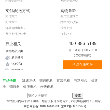
积分奖励计划
网站免责声明
商品退货保障
简单的购物流程
支付/配送方式
购物条款
支付方式
会员注册协议
配送方式
隐私保护政策
订单何时出库？
技术支持
网上支付小贴士
行业相关
关于送货和验货
400-886-5189
行业相关
周一至周日 8:00-18:00
全部商品分类
（仅收市话费）
新浪微博
QQ空间
咨询在线客服
官方微信
产品快链：
减速马达
调速电机
直流电机
电动滑台
减速
器
调速器
伺服电机
步进电机
本站部分内容来源于网络，如有侵权请及时告知，我们将核实后予以删除。
京公网安备11010802011609
京ICP备08010504号